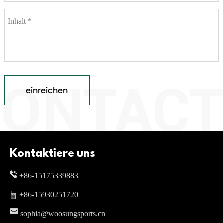
einreichen
Kontaktiere uns
+86-15175339883
+86-15930251720
sophia@woosungsports.cn