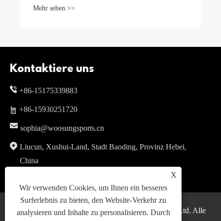
Mehr sehen >>
Kontaktiere uns
+86-15175339883
+86-15930251720
sophia@woosungsports.cn
Liucun, Xushui-Land, Stadt Baoding, Provinz Hebei,
China
X
Wir verwenden Cookies, um Ihnen ein besseres
Surferlebnis zu bieten, den Website-Verkehr zu
Copyright © 2024 WOOSUNG Sports Goods Co., Ltd. Alle
analysieren und Inhalte zu personalisieren. Durch