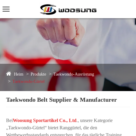
Heim
Produkte
Taekwondo-Ausrüstung
Taekwondo-Gürtel
Taekwondo Belt Supplier & Manufacturer
Bei
Woosung Sportartikel Co., Ltd
., unsere Kategorie
„Taekwondo-Gürtel“ bietet Ranggürtel, die den
Wettbewerbsstandards entsprechen, für das tägliche Training,