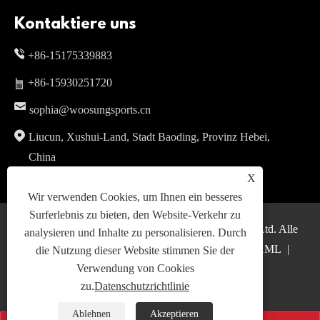
Kontaktiere uns
+86-15175339883
+86-15930251720
sophia@woosungsports.cn
Liucun, Xushui-Land, Stadt Baoding, Provinz Hebei,
China
X
Wir verwenden Cookies, um Ihnen ein besseres
Surferlebnis zu bieten, den Website-Verkehr zu
Copyright © 2024 WOOSUNG Sports Goods Co., Ltd. Alle
analysieren und Inhalte zu personalisieren. Durch
Rechte vorbehalten.
Links
|
Sitemap
|
RSS
|
XML
|
die Nutzung dieser Website stimmen Sie der
Verwendung von Cookies
Datenschutzrichtlinie
|
zu.
Datenschutzrichtlinie
Ablehnen
Akzeptieren