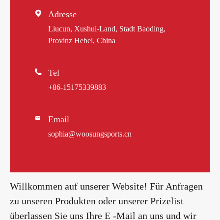

Adresse
Liucun, Xushui-Land, Stadt Baoding,
Provinz Hebei, China

Tel
+86-15175339883
Email

sophia@woosungsports.cn
Willkommen auf unserer Website! Für Anfragen
zu unseren Produkten oder unserer Prizelist
überlassen Sie uns Ihre E -Mail an uns und wir