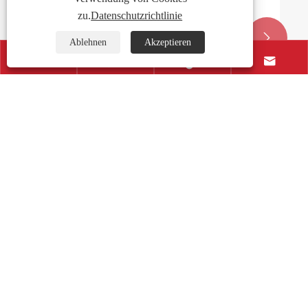
zu.
Datenschutzrichtlinie


Ablehnen
Akzeptieren




Wie wirken sich die Schienbeinwächter auf Ihre
Mobilität im Ring aus?
Mehr sehen >>
Kontaktiere uns
+86-15175339883