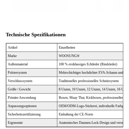
Technische Spezifikationen
Artikel
Einzelheiten
Marke
WOOSUNG®
Außenmaterial
100 % erstklassiges Echtleder (Rindsleder)
Polstersystem
Mehrschichtiger hochdichter EVA-Schaum und forts
Verschlusssystem
Traditionelles professionelles Schnürsystem
Größe / Gewicht
8 Unzen, 10 Unzen, 12 Unzen, 14 Unzen, 16 Unze
Primäre Anwendung
Boxen, Muay Thai, Kickboxen, professioneller We
Anpassungsoptionen
OEM/ODM-Logo-Stickerei, individuelle Farbgebung,
Sicherheitszertifizierung
Einhaltung der CE-Norm
Ergonomie
Anatomisches Daumen-Lock-Design und verstärkte