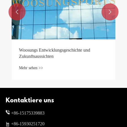


und
Kontaktiere uns
+86-15175339883
+86-15930251720