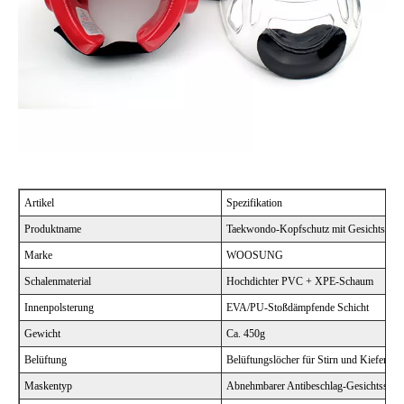
Artikel
Spezifikation
Produktname
Taekwondo-Kopfschutz mit Gesichtsschu
Marke
WOOSUNG
Schalenmaterial
Hochdichter PVC + XPE-Schaum
Innenpolsterung
EVA/PU-Stoßdämpfende Schicht
Gewicht
Ca. 450g
Belüftung
Belüftungslöcher für Stirn und Kiefer
Maskentyp
Abnehmbarer Antibeschlag-Gesichtsschu