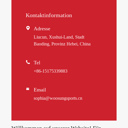
Kontaktinformation

Adresse
Liucun, Xushui-Land, Stadt
Baoding, Provinz Hebei, China

Tel
+86-15175339883
Email

sophia@woosungsports.cn
Willkommen auf unserer Website! Für