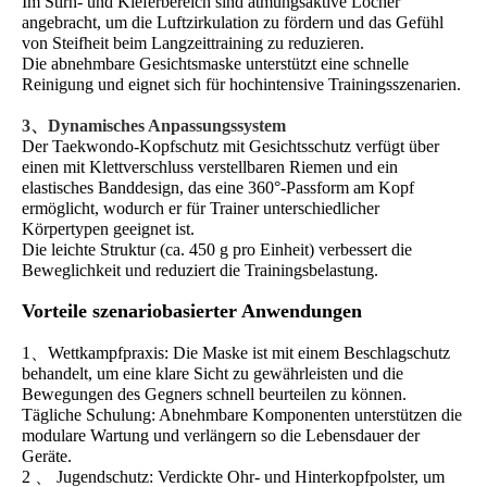
Im Stirn- und Kieferbereich sind atmungsaktive Löcher
angebracht, um die Luftzirkulation zu fördern und das Gefühl
von Steifheit beim Langzeittraining zu reduzieren.
Die abnehmbare Gesichtsmaske unterstützt eine schnelle
Reinigung und eignet sich für hochintensive Trainingsszenarien.
3、Dynamisches Anpassungssystem
Der Taekwondo-Kopfschutz mit Gesichtsschutz verfügt über
einen mit Klettverschluss verstellbaren Riemen und ein
elastisches Banddesign, das eine 360°-Passform am Kopf
ermöglicht, wodurch er für Trainer unterschiedlicher
Körpertypen geeignet ist.
Die leichte Struktur (ca. 450 g pro Einheit) verbessert die
Beweglichkeit und reduziert die Trainingsbelastung.
Vorteile szenariobasierter Anwendungen
1、Wettkampfpraxis: Die Maske ist mit einem Beschlagschutz
behandelt, um eine klare Sicht zu gewährleisten und die
Bewegungen des Gegners schnell beurteilen zu können.
Tägliche Schulung: Abnehmbare Komponenten unterstützen die
modulare Wartung und verlängern so die Lebensdauer der
Geräte.
2 、 Jugendschutz: Verdickte Ohr- und Hinterkopfpolster, um