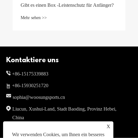
Gibt es einen Box -Leistenschutz für Anfänger?
Mehr sehen >>
Kontaktiere uns
+86-15175339883
+86-15930251720
sophia@woosungsports.cn
Liucun, Xushui-Land, Stadt Baoding, Provinz Hebei,
China
X
Wir verwenden Cookies, um Ihnen ein besseres