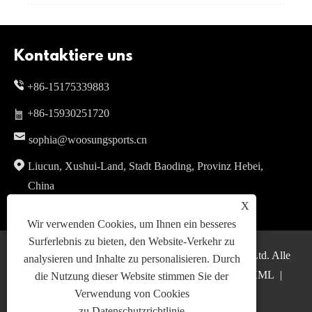
Kontaktiere uns
+86-15175339883
+86-15930251720
sophia@woosungsports.cn
Liucun, Xushui-Land, Stadt Baoding, Provinz Hebei,
China
X
Wir verwenden Cookies, um Ihnen ein besseres
Surferlebnis zu bieten, den Website-Verkehr zu
Copyright © 2024 WOOSUNG Sports Goods Co., Ltd. Alle
analysieren und Inhalte zu personalisieren. Durch
Rechte vorbehalten.
Links
|
Sitemap
|
RSS
|
XML
|
die Nutzung dieser Website stimmen Sie der
Verwendung von Cookies
Datenschutzrichtlinie
|
zu.
Datenschutzrichtlinie